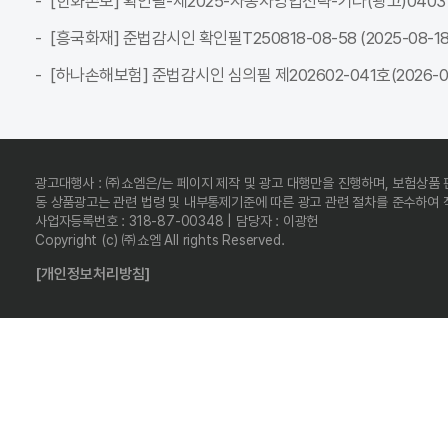
[한화손보] 확인필-제2025-자동차영업전략-기타(광고)04037C-전
[흥국화재] 준법감시인 확인필T250818-08-58 (2025-08-18 ~
[하나손해보험] 준법감시인 심의필 제202602-041호(2026-02-
광고대행사 : ㈜쇼엠은/는 페이지 제작 및 광고 대행만을 진행하며, 보험상품
동 상품광고는 관련 법령 및 내부통제기준에 따른 광고 관련 절차를 준수하여
사업자등록번호 : 318-87-00348 | 담당자 : 이광헌
Copyright (c) ㈜쇼엠 All rights Reserved.
[개인정보처리방침]