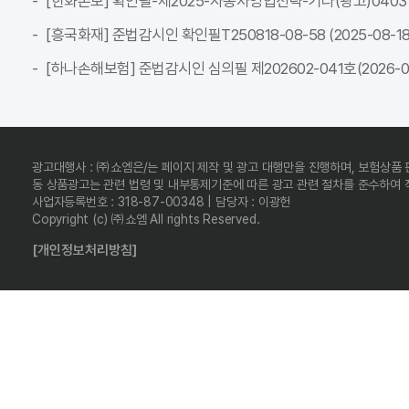
[한화손보] 확인필-제2025-자동차영업전략-기타(광고)04037C-전
[흥국화재] 준법감시인 확인필T250818-08-58 (2025-08-18 ~
[하나손해보험] 준법감시인 심의필 제202602-041호(2026-02-
광고대행사 : ㈜쇼엠은/는 페이지 제작 및 광고 대행만을 진행하며, 보험상품
동 상품광고는 관련 법령 및 내부통제기준에 따른 광고 관련 절차를 준수하여
사업자등록번호 : 318-87-00348 | 담당자 : 이광헌
Copyright (c) ㈜쇼엠 All rights Reserved.
[개인정보처리방침]