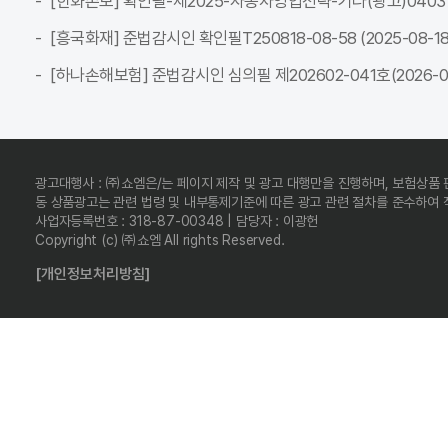
[한화손보] 확인필-제2025-자동차영업전략-기타(광고)04037C-전
[흥국화재] 준법감시인 확인필T250818-08-58 (2025-08-18 ~
[하나손해보험] 준법감시인 심의필 제202602-041호(2026-02-
광고대행사 : ㈜쇼엠은/는 페이지 제작 및 광고 대행만을 진행하며, 보험상품
동 상품광고는 관련 법령 및 내부통제기준에 따른 광고 관련 절차를 준수하여
사업자등록번호 : 318-87-00348 | 담당자 : 이광헌
Copyright (c) ㈜쇼엠 All rights Reserved.
[개인정보처리방침]